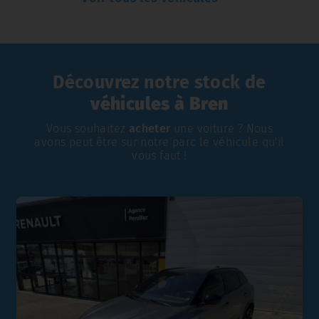
Découvrez notre stock de
véhicules à Bren
Vous souhaitez
acheter
une voiture ? Nous
avons peut être sur notre parc le véhicule qu'il
vous faut !