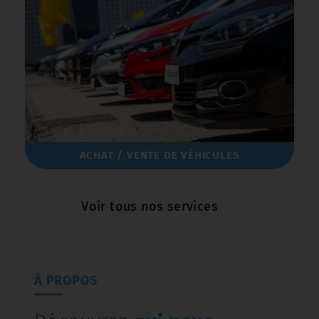
LOCATION D’UTILITAIRES ET DE 
Voir tous nos services
À PROPOS