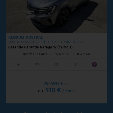
RENAULT CLIO
ESPRIT ALPINE FULL HYBRID E-TECH 160 CH
Garantie Garantie Garage 12 (12 mois)
Hybride Essence
⚬
31/03/2026
⚬
5 000 km
29 290 €
TTC
506 €
ou
/ mois