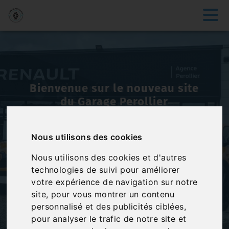
Entretien, réparations, atelier
Toutes sortes de maintenance
de véhicules à Bren
Révision, pneumatique, vidange, freinage, batterie,
Nous utilisons des cookies
climatisation… Vous souhaitez entretenir votre
véhicule en préservant votre budget ? Nous proposons
des forfaits tout compris, qui incluent le prix de la
Nous utilisons des cookies et d'autres
main d’œuvre et des pièces détachées ainsi que nos
technologies de suivi pour améliorer
conseils d’experts.
votre expérience de navigation sur notre
Découvrir
site, pour vous montrer un contenu
personnalisé et des publicités ciblées,
pour analyser le trafic de notre site et