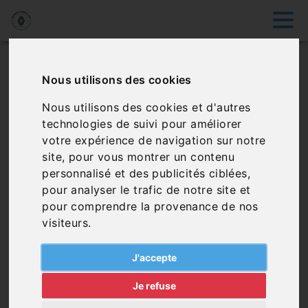
Véhicules favoris
Nous utilisons des cookies
Nous utilisons des cookies et d'autres
Aucun véhicule dans vos favoris, vous pouvez en
technologies de suivi pour améliorer
ajouter via notre page de véhicules
votre expérience de navigation sur notre
site, pour vous montrer un contenu
personnalisé et des publicités ciblées,
pour analyser le trafic de notre site et
Sélectionner des
pour comprendre la provenance de nos
véhicules
visiteurs.
J'accepte
Je refuse